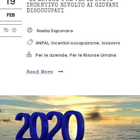
19
INCENTIVO RIVOLTO AI GIOVANI
DISOCCUPATI
FEB
Nadia Saponara
,
,
ANPAL
Incentivi occupazione
IoLavoro
,
Per le aziende
Per le Risorse Umane
Read More