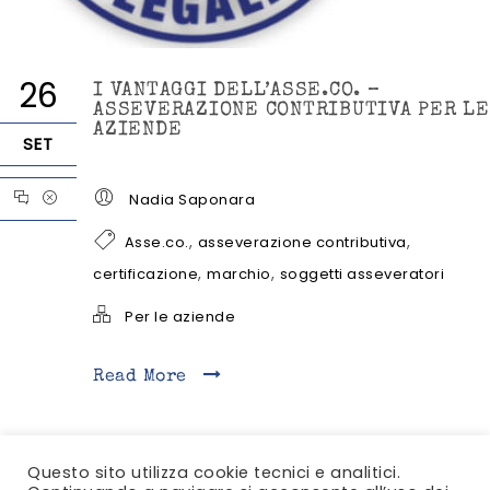
26
I VANTAGGI DELL’ASSE.CO. –
ASSEVERAZIONE CONTRIBUTIVA PER LE
AZIENDE
SET
Nadia Saponara
,
,
Asse.co.
asseverazione contributiva
,
,
certificazione
marchio
soggetti asseveratori
Per le aziende
Read More
Questo sito utilizza cookie tecnici e analitici.