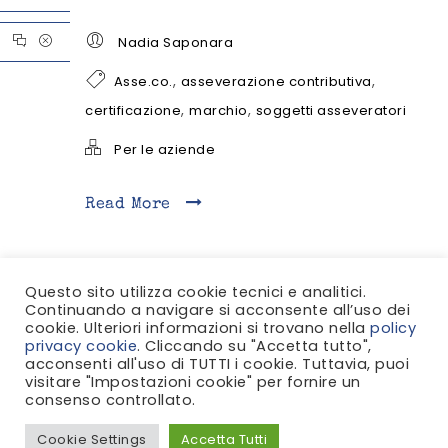
Nadia Saponara
,
,
Asse.co.
asseverazione contributiva
,
,
certificazione
marchio
soggetti asseveratori
Per le aziende
Read More
Questo sito utilizza cookie tecnici e analitici.
Continuando a navigare si acconsente all’uso dei
cookie. Ulteriori informazioni si trovano nella
policy
privacy cookie
. Cliccando su "Accetta tutto",
acconsenti all'uso di TUTTI i cookie. Tuttavia, puoi
visitare "Impostazioni cookie" per fornire un
consenso controllato.
© 2021 T-innova. Tutti i diritti riservati.
Cookie Settings
Accetta Tutti